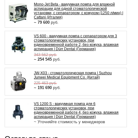
Mono-Jet Beta - вакуумная помпа для влажной
аспирации для одной стоматологической
установки, с сепаратором, с кожухом (1250 л/мин) |
Cattani (Италия)
~ 79 600
руб.
VS 600 - вакуумная помпа с сепаратором для 3
стоматологических установок, при
единовременной работе 2, без кожуха, влажная
аспирация | Dürr Dental (Германия)
343 562
руб.
~ 254 545
руб.
JW-Х03 - стоматологическая помпа | Suzhou
Junwei Medical Equipment Co. (Китай)
225 463
руб.
~ 191 690
руб.
VS 1200 S - вакуумная помпа для 6
стоматологических установок, при
единовременной работе 4, без кожуха, влажная
аспирация | Dürr Dental (Германия)
~ Уточняйте стоимость у менеджеров