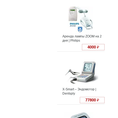
Аренда лампы ZOOM на 2
дня | Philips
4000
₽
X-Smart – Эндомотор |
Dentsply
77800
₽