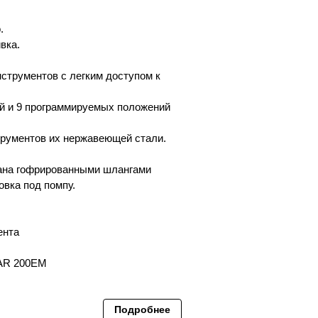
.
вка.
струментов с легким доступом к
й и 9 программируемых положений
рументов их нержавеющей стали.
ана гофрированными шлангами
овка под помпу.
ента
TAR 200EM
Подробнее