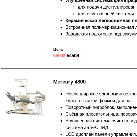
Улучшенная система фильтрац
для подачи дистиллирован
для очистки всей системы.
Керамическая легкосъемная п
Встроенная полимеризационная 
Заводская подготовка под вакуу
Цена
5890$
5450$
Mercury 4800
Новое широкое эргономичное кре
класса с литой формой для ног.
Поворотный гидроблок, выполнен
Съёмная плевательница, поворач
Улучшенная система очистки вод
система анти-СПИД.
LCD дисплей панели управления,