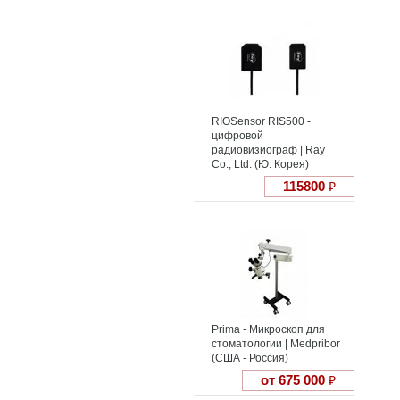
RIOSensor RIS500 -
цифровой
радиовизиограф | Ray
Co., Ltd. (Ю. Корея)
115800
₽
Prima - Микроскоп для
стоматологии | Medpribor
(США - Россия)
от 675 000
₽