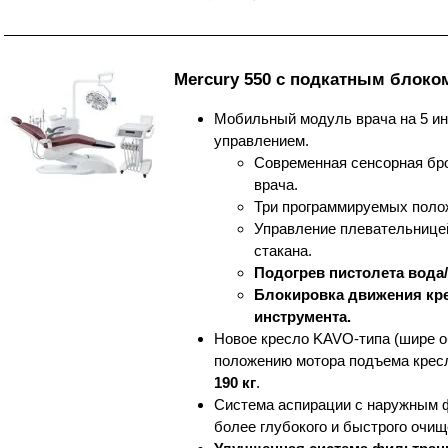
Mercury 550 с подкатным блоко
Мобильный модуль врача на 5 и
управлением.
Современная сенсорная бр
врача.
Три программируемых поло
Управление плевательнице
стакана.
Подогрев пистолета вода/
Блокировка движения кр
инструмента.
Новое кресло KAVO-типа (шире о
положению мотора подъема кре
190 кг
.
Система аспирации с наружным 
более глубокого и быстрого очище