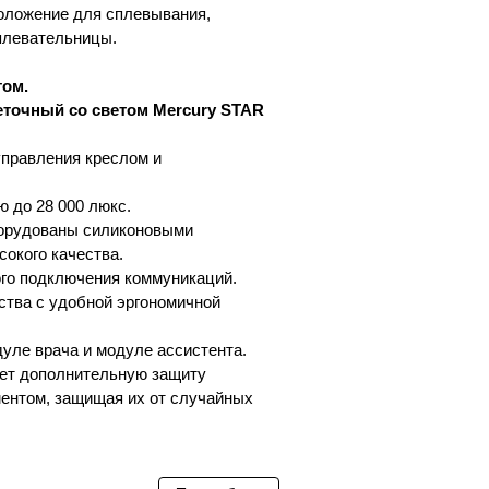
положение для сплевывания,
плевательницы.
.
том.
точный со светом Mercury STAR
правления креслом и
 до 28 000 люкс.
борудованы силиконовыми
окого качества.
го подключения коммуникаций.
тва с удобной эргономичной
уле врача и модуле ассистента.
ает дополнительную защиту
ентом, защищая их от случайных