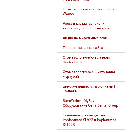
Стоматологические установки
Woson
Расходные материалы и
запчасти для 3D принтеров
Акция на муфельные печи
Подробная карта сайта
Стоматологические лазеры
Doctor Smile
Стоматологический установки
меркурий
Бинокулярные лупы с очками |
Тайвань
SternWeber - MyRay -
Оборудование Cefla Dental Group
Основные преимущества
Implantmed SI-923 и Implantmed
SI-1023