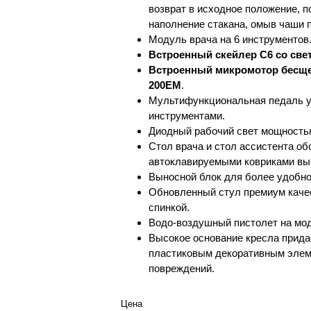
возврат в исходное положение, 
наполнение стакана, омыв чаши 
Модуль врача на 6 инструментов
Встроенный скейлер C6 со све
Встроенный микромотор бесще
200EM
.
Мультифункциональная педаль у
инструментами.
Диодный рабочий свет мощностью
Стол врача и стол ассистента о
автоклавируемыми ковриками выс
Выносной блок для более удобно
Обновленный стул премиум качес
спинкой.
Водо-воздушный пистолет на мод
Высокое основание кресла прид
пластиковым декоративным элем
повреждений.
Цена