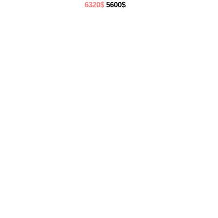
6320$
5600$