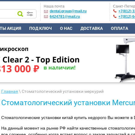
Наша почта
Санкт-Петер
dental.group@mail.ru
+7(812) 3
6424781@mail.ru
+7(812) 6
ТЫ АКЦИЯ
ПОД КЛЮЧ
О НАС
ДОСТАВКА
ОПЛАТА
Главная
\ Стоматологический установки меркурий
Стоматологический установки Mercu
Стоматологические установки китай купить недорого Вы можете в
На данный момент на рынке РФ найти качественные стоматологиче
все сложнее, особенно когда встает вопрос о заказе запчастей в с