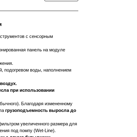
м
нструментов с сенсорным
онированная панель на модуле
жения.
й, подогревом воды, наполнением
воздух.
есла при использовании
бычного). Благодаря измененному
сла
грузоподъемность выросла до
фильтром увеличенного размера для
ния под помпу (Wet-Line).