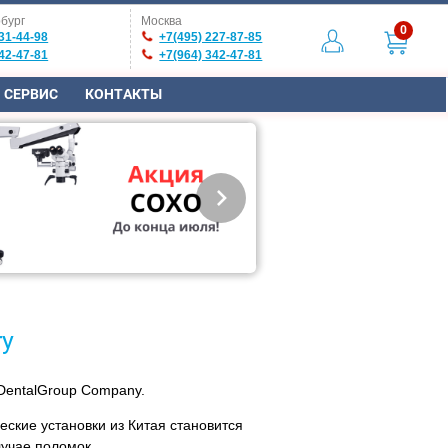
бург
Москва
0
31-44-98
+7(495) 227-87-85
42-47-81
+7(964) 342-47-81
СЕРВИС
КОНТАКТЫ
ry
 DentalGroup Company.
ские установки из Китая становится
лучае поломок.