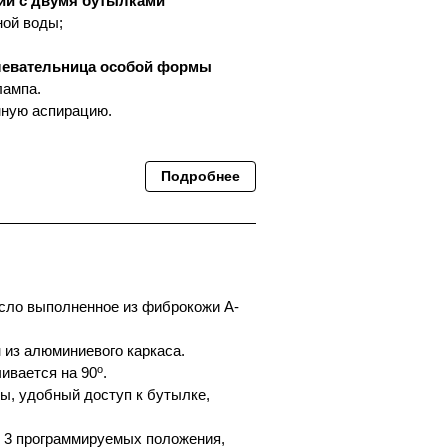
ии с двумя бутылками
ной воды;
левательница особой формы
лампа.
мную аспирацию.
Подробнее
сло выполненное из фиброкожи А-
 из алюминиевого каркаса.
o
ивается на 90
.
ы, удобный доступ к бутылке,
 3 программируемых положения,