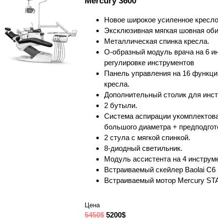
Mercury 3600
Новое широкое усиленное кресло
Эксклюзивная мягкая шовная оби
Металлическая спинка кресла.
О-образный модуль врача на 6 ин
регулировке инструментов
Панель управления на 16 функци
кресла.
Дополнительный столик для инст
2 бутыли.
Система аспирации укомплектов
большого диаметра + предподгот
2 стула с мягкой спинкой.
8-диодный светильник.
Модуль ассистента на 4 инструм
Встраиваемый скейлер Baolai C6
Встраиваемый мотор Mercury S
Цена
5450$
5200$