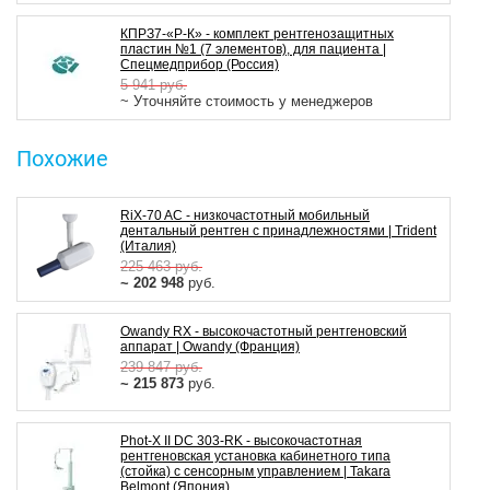
КПРЗ7-«Р-К» - комплект рентгенозащитных
пластин №1 (7 элементов), для пациента |
Спецмедприбор (Россия)
5 941
руб.
~ Уточняйте стоимость у менеджеров
Похожие
RiX-70 AC - низкочастотный мобильный
дентальный рентген с принадлежностями | Trident
(Италия)
225 463
руб.
~ 202 948
руб.
Owandy RX - высокочастотный рентгеновский
аппарат | Owandy (Франция)
239 847
руб.
~ 215 873
руб.
Phot-X II DC 303-RK - высокочастотная
рентгеновская установка кабинетного типа
(стойка) с сенсорным управлением | Takara
Belmont (Япония)