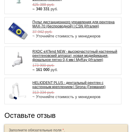
425 388
руб.
~ 340 331
руб.
Пульт дистанционного управления для рентгена
MAX-70 (беспроводной) | CSN (Италия)
37 942
руб.
~ Уточняйте стоимость у менеджеров
RXDC eXTend NEW - высокочастотный настенный
рентгеновский аппарат, новая модификация,
фокальное пятно 0,4 мм | MyRay (Италия)
173 900
руб.
~ 161 000
руб.
HELIODENT PLUS - дентальный рентген с
настенным креплением | Sirona (Германия)
313 334
руб.
~ Уточняйте стоимость у менеджеров
Оставьте отзыв
Заполните обязательные поля
*
.