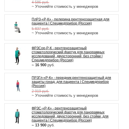
4 586
руб.
~ Уточняйте стоимость у менеджеров
ПлРЗ-«Р-К» - пелерина рентгенозащитная для
пациента | Спецмедприбор (Россия)
5 837
руб.
~ Уточняйте стоимость у менеджеров
ФРЗСор-Р-К - рентгенозащитный
стоматологический фартук для панорамных
исследований, двухсторонний, без стойки |
Спецмедприбор (Россия)
~ 16 900
руб.
ПРЗГл-«Р-К» - передник рентгенозащитный для
защиты гонад, для пациента | Спецмедприбор
(Россия)
2 919
руб.
~ Уточняйте стоимость у менеджеров
ФРЗС-«Р-К» - рентгенозащитный
стоматологический фартук для панорамных
исследований, двухсторонний, без стойки, для
пациента | Спецмедприбор (Россия)
~ 13 900
руб.