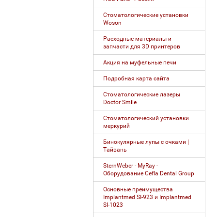
Стоматологические установки
Woson
Расходные материалы и
запчасти для 3D принтеров
Акция на муфельные печи
Подробная карта сайта
Стоматологические лазеры
Doctor Smile
Стоматологический установки
меркурий
Бинокулярные лупы с очками |
Тайвань
SternWeber - MyRay -
Оборудование Cefla Dental Group
Основные преимущества
Implantmed SI-923 и Implantmed
SI-1023