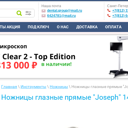
Наша почта
Санкт-Петер
dental.group@mail.ru
+7(812) 3
6424781@mail.ru
+7(812) 6
ТЫ АКЦИЯ
ПОД КЛЮЧ
О НАС
ДОСТАВКА
ОПЛАТА
Главная
\
Инструменты
\
Ножницы
\ Ножницы глазные прямые "Jo
Ножницы глазные прямые "Joseph" 1