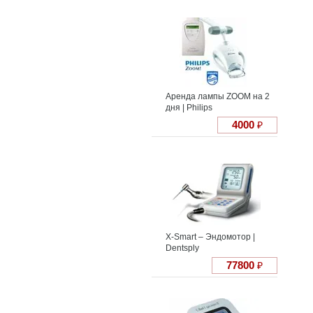
Аренда лампы ZOOM на 2
дня | Philips
4000
₽
X-Smart – Эндомотор |
Dentsply
77800
₽