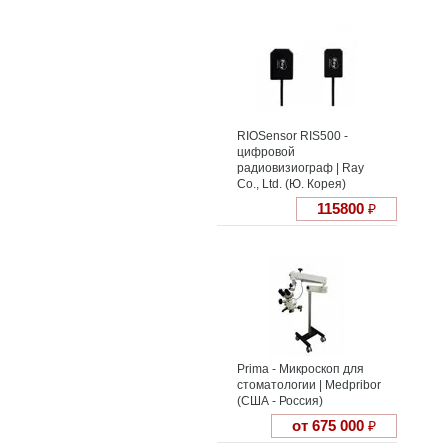
RIOSensor RIS500 -
цифровой
радиовизиограф | Ray
Co., Ltd. (Ю. Корея)
115800
₽
Prima - Микроскоп для
стоматологии | Medpribor
(США - Россия)
от 675 000
₽