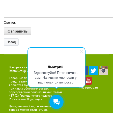
Оценка:
Назад
Дмитрий
Все права защищены © 2011 - 2026
DentalGroup-Company.ru
Здравствуйте! Готов помочь
вам. Напишите мне, если у
Товарные предложения,
представленные на сайте, не
вас появятся вопросы.
являются публичной офертой ни
Megagroup.ru
при каких обстоятельствах,
определяемой положениями Статьи
437 (2) Гражданского кодекса
Российской Федерации.
Цена, внешний вид и комплектация
товара может отличаться.