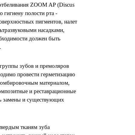
отбеливания ZOOM AP (Discus
 гигиену полости рта -
поверхностных пигментов, налет
льтразвуковыми насадками,
обходимости должен быть
а.
 группы зубов и премоляров
ходимо провести герметизацию
ломбировочным материалом,
композитные и реставрационные
ть замены и существующих
твердым тканям зуба