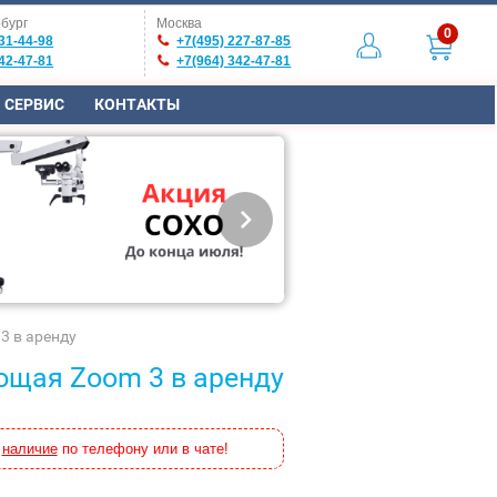
бург
Москва
0
31-44-98
+7(495) 227-87-85
42-47-81
+7(964) 342-47-81
СЕРВИС
КОНТАКТЫ
3 в аренду
ющая Zoom 3 в аренду
и
наличие
по телефону или в чате!