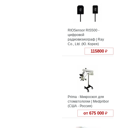
RIOSensor RIS500 -
цифровой
радиовизиограф | Ray
Co., Ltd. (Ю. Корея)
115800
₽
Prima - Микроскоп для
стоматологии | Medpribor
(США - Россия)
от 675 000
₽