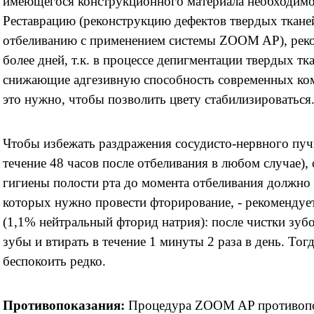
имеющегося конструкционного материала необходимо 
Реставрацию (реконструкцию дефектов твердых ткане
отбеливанию с применением системы ZOOM AP), реко
более дней, т.к. в процессе депигментации твердых тк
снижающие адгезивную способность современных ком
это нужно, чтобы позволить цвету стабилизироваться
Чтобы избежать раздражения сосудисто-нервного пучк
течение 48 часов после отбеливания в любом случае),
гигиены полости рта до момента отбеливания должно 
которых нужно провести фторирование, - рекомендует
(1,1% нейтральный фторид натрия): после чистки зуб
зубы и втирать в течение 1 минуты 2 раза в день. Тог
беспокоить редко.
Противопоказания:
Процедура ZOOM AP противопок