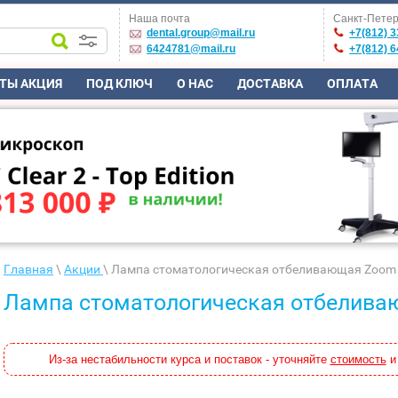
Наша почта
Санкт-Петер
dental.group@mail.ru
+7(812) 3
6424781@mail.ru
+7(812) 6
ТЫ АКЦИЯ
ПОД КЛЮЧ
О НАС
ДОСТАВКА
ОПЛАТА
Главная
\
Акции
\ Лампа стоматологическая отбеливающая Zoom 
Лампа стоматологическая отбелива
Из-за нестабильности курса и поставок - уточняйте
стоимость