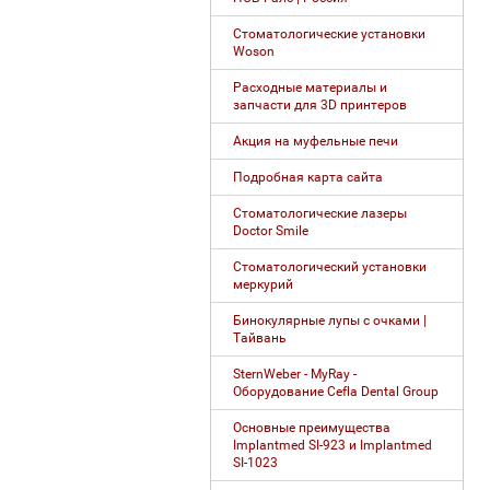
Стоматологические установки
Woson
Расходные материалы и
запчасти для 3D принтеров
Акция на муфельные печи
Подробная карта сайта
Стоматологические лазеры
Doctor Smile
Стоматологический установки
меркурий
Бинокулярные лупы с очками |
Тайвань
SternWeber - MyRay -
Оборудование Cefla Dental Group
Основные преимущества
Implantmed SI-923 и Implantmed
SI-1023